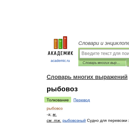
Словари и энциклоп
academic.ru
Словарь многих выражений
Словарь многих выражений
рыбовоз
Толкование
Перевод
рыбовоз
-
а
;
м
.
см
.
тж
.
рыбовозный
Судно
для
перевозки