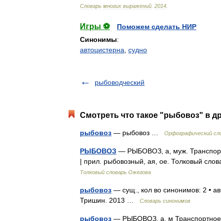
Словарь
многих
выражений
.
2014
.
Игры ⚽
Поможем сделать НИР
Синонимы
:
автоцистерна
,
судно
рыбоводческий
Смотреть что такое "рыбовоз" в д
рыбовоз
— рыбовоз …
Орфографический сло
РЫБОВОЗ
— РЫБОВОЗ, а, муж. Транспорт
| прил. рыбовозный, ая, ое. Толковый сл
Толковый словарь Ожегова
рыбовоз
— сущ., кол во синонимов: 2 • ав
Тришин. 2013 …
Словарь синонимов
рыбовоз
— РЫБОВОЗ, а, м Транспортное с