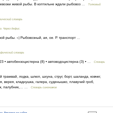
ревозки живой рыбы. В коптильне ждали рыбовоз …
Толковый
ический словарь
о. Через дефис.
вой рыбы. ◁ Рыбовозный, ая, ое. Р. транспорт …
фический словарь
23 • автобензоцистерна (8) • автоводоцистерна (3) • …
Словарь
 трамвай, лодка, шлюп, шхуна, струг, борт, шаланда, ковчег,
я, верея, кладнушка, галера, суденышко, плавучий гроб,
мок, палубник,… …
Словарь синонимов
ка
,
Реклама на сайте