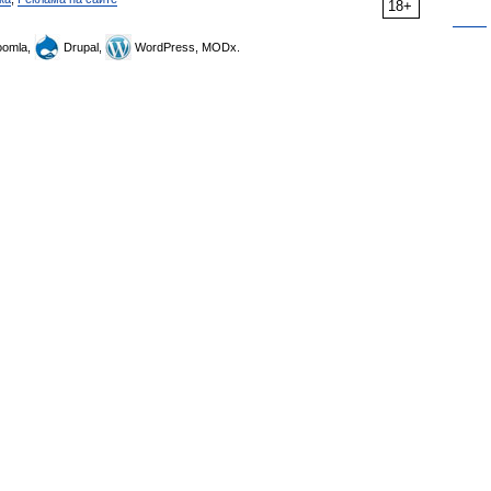
18+
omla,
Drupal,
WordPress, MODx.