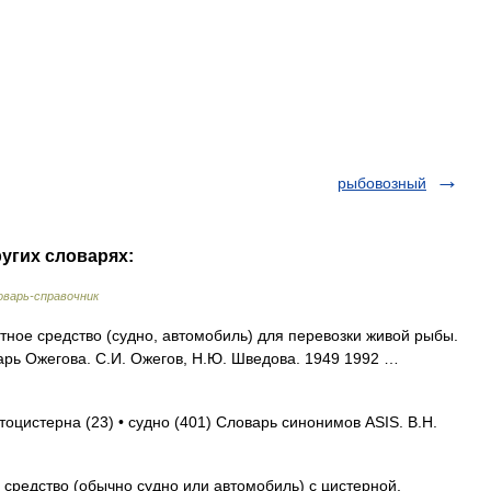
рыбовозный
ругих словарях:
варь-справочник
ное средство (судно, автомобиль) для перевозки живой рыбы.
оварь Ожегова. С.И. Ожегов, Н.Ю. Шведова. 1949 1992 …
тоцистерна (23) • судно (401) Словарь синонимов ASIS. В.Н.
редство (обычно судно или автомобиль) с цистерной,