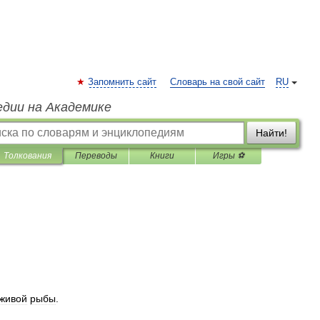
Запомнить сайт
Словарь на свой сайт
RU
едии на Академике
Найти!
Толкования
Переводы
Книги
Игры ⚽
живой
рыбы
.