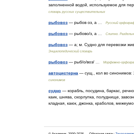
заполненной водой, используемое для пе
словарь русских существительных
рыбовоз
— рыбов оз, а …
Русский орфограф
рыбовоз
— рыбово/з, а …
Слитно. Раздельн
рыбовоз
— а; м. Судно для перевозки жи
Энциклопедический словарь
рыбовоз
— рыб/о/воз/ …
Морфемно-орфогра
автоцистерна
— сущ., кол во синонимов: 
синонимов
судно
— корабль, посудина, баркас, речной
каик, шнява, скорлупка, полуднище, завозн
кладная, каюк, джонка, краболов, межеу
© Академик, 2000-2026
Обратная связь:
Техподдерж